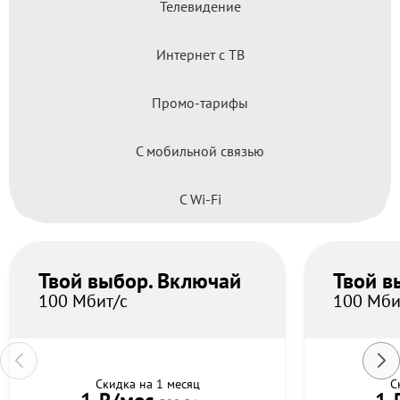
Телевидение
Интернет с ТВ
Промо-тарифы
С мобильной связью
С Wi-Fi
Твой выбор. Включай
Твой в
100 Мбит/с
100 Мби
Скидка на 1 месяц
С