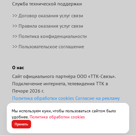
Служба технической поддержки
>>
Договор оказания услуг связи
>>
Правила оказания услуг связи
>> Политика конфиденциальности
>> Пользовательское соглашение
О нас
Сайт официального партнёра ООО «ТТК-Связь».
Подключение интернета, телевидения ТТК в
Печоре 2026 г.
Политика обработки cookies
Согласие на рекламу
Отписаться от получения информационных
Мы используем куки, чтобы пользоваться сайтом было
рассылок от данного ресурса можно на
странице
.
удобнее.
Политика обработки cookies
>> ТТК для бизнеса
Принять