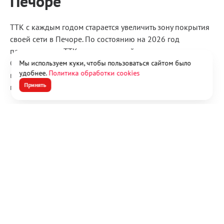
Печоре
ТТК с каждым годом старается увеличить зону покрытия
своей сети в Печоре. По состоянию на 2026 год
покрытие сети ТТК является одной из самых крупных.
Однако, в коттеджных поселках и на дачах в Печоре
Мы используем куки, чтобы пользоваться сайтом было
удобнее.
Политика обработки cookies
возможности подключения на сегодняшний день не
Принять
предусмотрено.
Хотите узнать, входит ли ваш дом в зону покрытия?
Уточните информацию у специалиста по номеру
8 (800)
600 80 26
или отправьте форму, мы перезвоним.
Оставьте заявку на